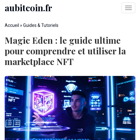
Skip
aubitcoin.fr
Toggl
to
navig
main
You
content
Accueil
»
Guides & Tutoriels
are
Magic Eden : le guide ultime
here
pour comprendre et utiliser la
marketplace NFT