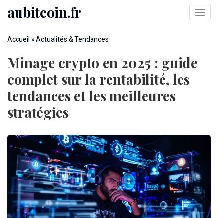
Skip
aubitcoin.fr
Toggl
to
navig
main
You
content
Accueil
»
Actualités & Tendances
are
Minage crypto en 2025 : guide
here
complet sur la rentabilité, les
tendances et les meilleures
stratégies