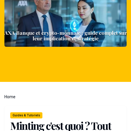
AXA Banque et crypto-monnaie : guide complet sur
leur implication et stratégie
You
Home
are
here
Guides & Tutoriels
Minting c'est quoi ? Tout