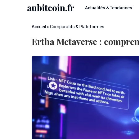
Skip
aubitcoin.fr
Actualités & Tendances
to
main
content
You
Accueil
»
Comparatifs & Plateformes
are
Ertha Metaverse : comprend
here