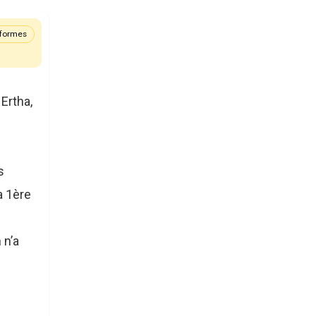
eformes
Ertha,
s
la 1ère
 n’a