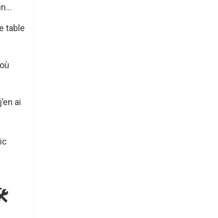
n...
e table
 où
’en ai
ic
️