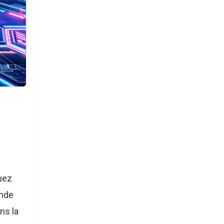
uez
onde
ns la