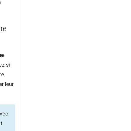
n
ue
ue
ez si
re
r leur
avec
t