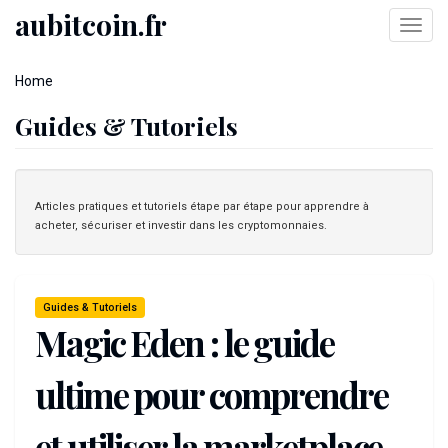
Skip
aubitcoin.fr
Toggl
to
navig
main
You
content
Home
are
Guides & Tutoriels
here
Articles pratiques et tutoriels étape par étape pour apprendre à
acheter, sécuriser et investir dans les cryptomonnaies.
Guides & Tutoriels
Magic Eden : le guide
ultime pour comprendre
et utiliser la marketplace